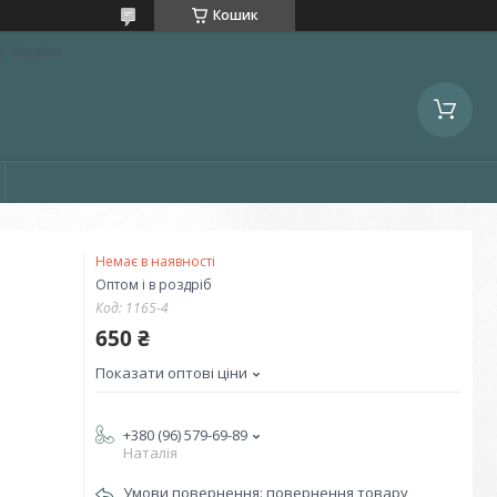
Кошик
, Україна
Немає в наявності
Оптом і в роздріб
Код:
1165-4
650 ₴
Показати оптові ціни
+380 (96) 579-69-89
Наталія
повернення товару