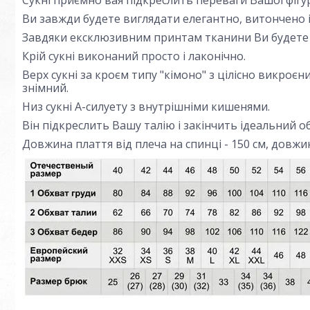
Сукні приємно вая підкреслить переваги Вашої фігу
Ви завжди будете виглядати елегантно, витончено і
Завдяки ексклюзивним принтам тканини Ви будете
Крій сукні виконаний просто і лаконічно.
Верх сукні за кроєм типу "кімоно" з цілісно викроєни
знімний.
Низ сукні А-силуету з внутрішніми кишенями.
Він підкреслить Вашу талію і закінчить ідеальний о
Довжина плаття від плеча на спинці - 150 см, довжин