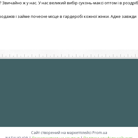
 Звичайно ж у нас. У нас великий вибір суконь-максі оптом і в роздрі
одажів і займе почесне місце в гардеробі кожної жінки. Адже завжди
Сайт створений на маркетплейсі
Prom.ua