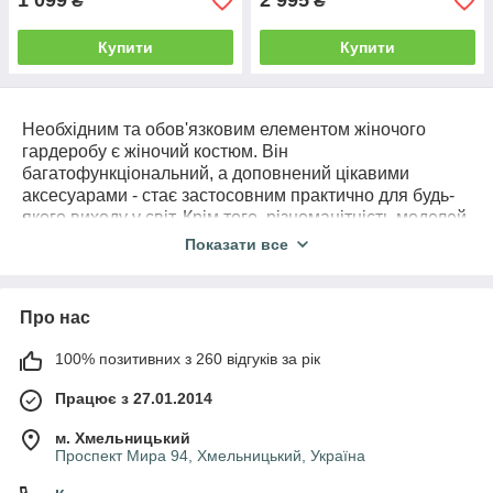
1 099
2 995
₴
₴
Купити
Купити
Необхідним та обов'язковим елементом жіночого
гардеробу є жіночий костюм. Він
багатофункціональний, а доповнений цікавими
аксесуарами - стає застосовним практично для будь-
якого виходу у світ. Крім того, різноманітність моделей
і фактур, запропонованих сьогоднішнім ринком та
Показати все
нашим магазином
жіночого одягу "Natalishop"
,
дозволяє легко розбивати комплект, вкраплювати його
складові в інші комплекти одягу, створюючи нові
Про нас
стильні образи.
Жіночі костюми гуртом та в роздріб
різноманітних
100% позитивних з 260 відгуків за рік
та оригінальних моделей пропонує Вашій увазі наш
Працює з 27.01.2014
магазин. Вони додадуть вам жіночності, витонченості,
елегантності, але також і дозволять виглядати по-
м. Хмельницький
діловому стримано. Всі костюми, які у нас
Проспект Мира 94, Хмельницький, Україна
представлені, мають оригінальні стильові акценти, що
підкреслять властиву Вам індивідуальність.