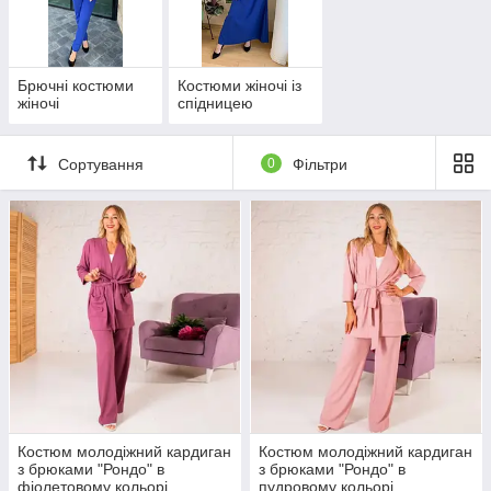
У нашому каталозі представлені:
спортивні жіночі костюми;
брючні жіночі костюми;
Брючні костюми
Костюми жіночі із
жіночі костюми зі спідницею.
жіночі
спідницею
Сортування
0
Фільтри
Костюм молодіжний кардиган
Костюм молодіжний кардиган
з брюками "Рондо" в
з брюками "Рондо" в
фіолетовому кольорі
пудровому кольорі