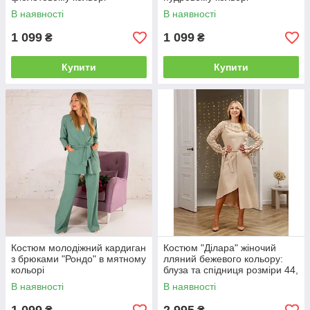
В наявності
В наявності
1 099
1 099
₴
₴
Купити
Купити
Костюм молодіжний кардиган
Костюм "Ділара" жіночий
з брюками "Рондо" в мятному
лляний бежевого кольору:
кольорі
блуза та спідниця розміри 44,
46, 48, 50
В наявності
В наявності