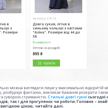
516-13
тня в
Довга сукня, літня в
льорі з
синьому кольорі з квітами
". Розміри
"Аліна". Розміри від 44 до
58
В наявності
Оптом і в роздріб
895 ₴
Купити
льно можна виглядати лише у максимально відкритій мін
, розбурхує фантазію, викликає бажання розкрити таємн
та суворою стриманістю.
Стильні довгі сукні
сьогодні 
дів, так і для прогулянок чи роботи. Головне – знай
а вигідною ціною, читайте далі.