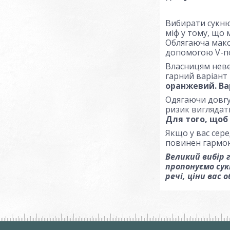
Вибирати сукню 
міф у тому, що 
Облягаюча макс
допомогою V-по
Власницям неве
гарний варіант 
оранжевий. Ва
Одягаючи довгу 
ризик виглядат
Для того, щоб
Якщо у вас сере
повинен гармон
Великий вибір 
пропонуємо сук
речі, ціни вас