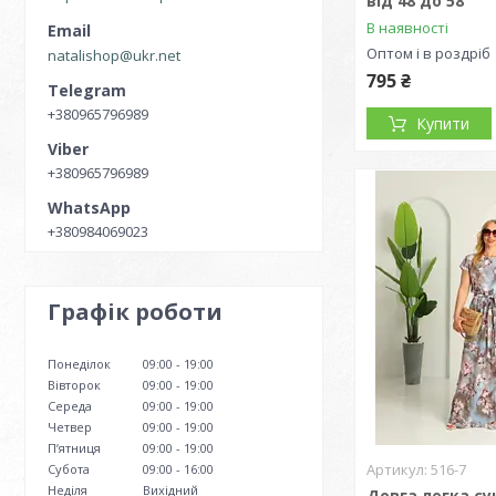
від 48 до 58
В наявності
Оптом і в роздріб
natalishop@ukr.net
795 ₴
+380965796989
Купити
+380965796989
+380984069023
Графік роботи
Понеділок
09:00
19:00
Вівторок
09:00
19:00
Середа
09:00
19:00
Четвер
09:00
19:00
Пʼятниця
09:00
19:00
516-7
Субота
09:00
16:00
Неділя
Вихідний
Довга легка су