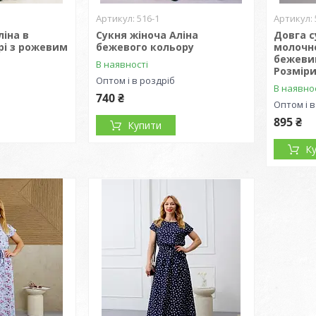
516-1
ліна в
Сукня жіноча Аліна
Довга с
рі з рожевим
бежевого кольору
молочно
бежевим
В наявності
Розміри
Оптом і в роздріб
В наявно
740 ₴
Оптом і в
895 ₴
Купити
К