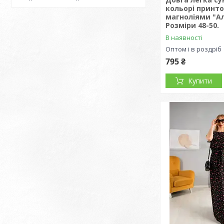
кольорі принт
магноліями "Ал
Розміри 48-50.
В наявності
Оптом і в роздріб
795 ₴
Купити