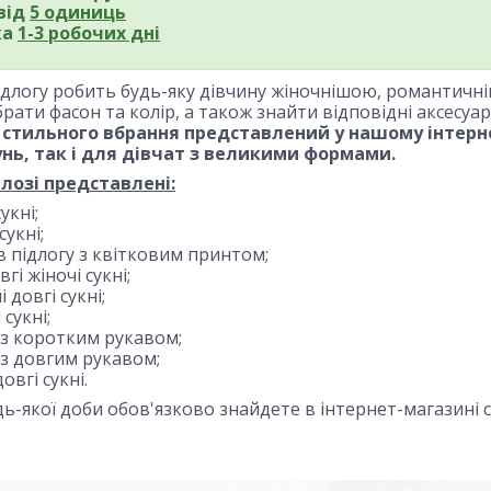
від
5 одиниць
ка
1-3 робочих дні
підлогу робить будь-яку дівчину жіночнішою, романтич
рати фасон та колір, а також знайти відповідні аксесуар
стильного вбрання представлений у нашому інтернет
унь, так і для дівчат з великими формами.
лозі представлені:
укні;
сукні;
 в підлогу з квітковим принтом;
гі жіночі сукні;
 довгі сукні;
 сукні;
 із коротким рукавом;
 із довгим рукавом;
овгі сукні.
удь-якої доби обов'язково знайдете в інтернет-магазині 