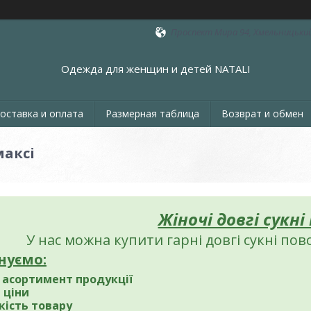
Проспект Мира 94, Хмельницький
Одежда для женщин и детей NATALI
оставка и оплата
Размерная таблица
Возврат и обмен
максі
Жіночі довгі сукні
У нас можна купити гарні довгі сукні пов
нуємо:
 асортимент продукції
 ціни
кість товару