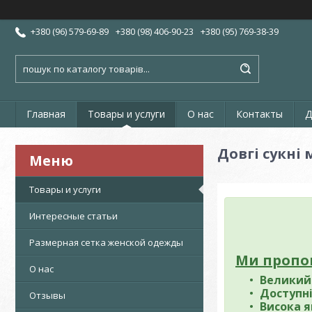
+380 (96) 579-69-89
+380 (98) 406-90-23
+380 (95) 769-38-39
Главная
Товары и услуги
О нас
Контакты
Д
Довгі сукні 
Товары и услуги
Интересные статьи
Размерная сетка женской одежды
Ми пропо
О нас
Великий
Доступні
Отзывы
Висока я