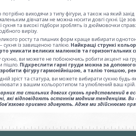
потрібно виходячи з типу фігури, а також на який захід 
маленьким дівчатам не можна носити довгі сукні. Це зовс
і сукня та високі підбори зроблять із дюймовочки спр
дібного вирізу.
ликого росту та пишних форм краще вибирати однотонні
– сукня із завищеною талією.
Найкращі стрункі кольор
рто уникати великих малюнків та горизонтальних с
сукню, ви можете не побоюючись робити акцент на грудя
и пішло.
Підкреслити гарні груди можна за допомогою
 зробити фігуру гармонійнішою, а талію тоншою, р
дній зріст та статура, ви можете вибирати сукню будь-я
іювати з вашим кольоротипом та улюблений ваш крій.
гарних та стильних довгих суконь представлений в а
ні, які відповідають останнім модним тенденціям. Ви
 обов'язково приємно здивують. Адже ми здійснюємо пр