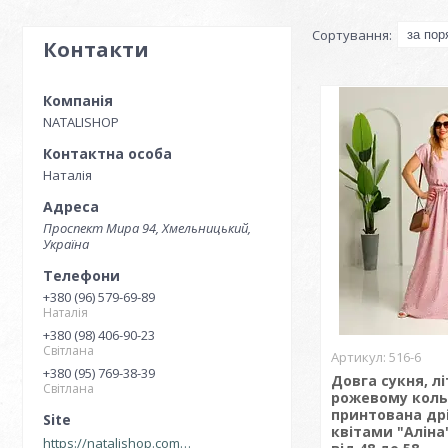
Контакти
NATALISHOP
Наталія
Проспект Мира 94, Хмельницький,
Україна
+380 (96) 579-69-89
Наталія
+380 (98) 406-90-23
Світлана
516-6
+380 (95) 769-38-39
Довга сукня, лі
Світлана
рожевому коль
принтована др
квітами "Аліна
https://natalishop.com.ua/