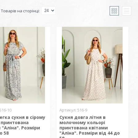
516-10
516-9
егка сукня в сірому
Сукня довга літня в
 принтована
молочному кольорі
 "Аліна". Розміри
принтована квітами
о 58
"Аліна". Розміри від 44 до