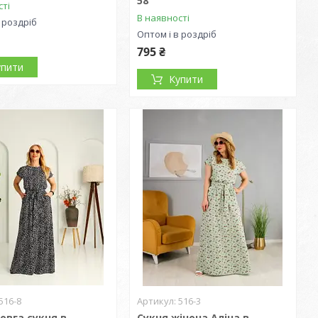
58
сті
В наявності
 роздріб
Оптом і в роздріб
795 ₴
упити
Купити
516-8
516-3
овга сукня в
Сукня жіноча Аліна в