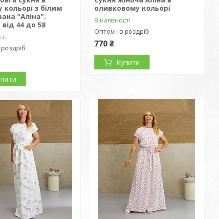
 кольорі з білим
оливковому кольорі
ана "Аліна".
В наявності
 від 44 до 58
Оптом і в роздріб
сті
770 ₴
 роздріб
Купити
упити