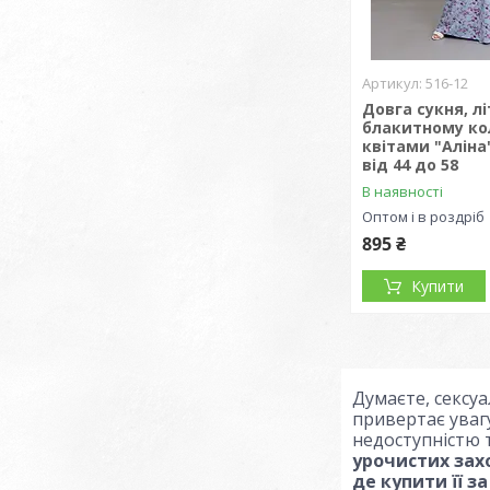
516-12
Довга сукня, лі
блакитному ко
квітами "Аліна
від 44 до 58
В наявності
Оптом і в роздріб
895 ₴
Купити
Думаєте, сексуа
привертає увагу
недоступністю 
урочистих захо
де купити її з