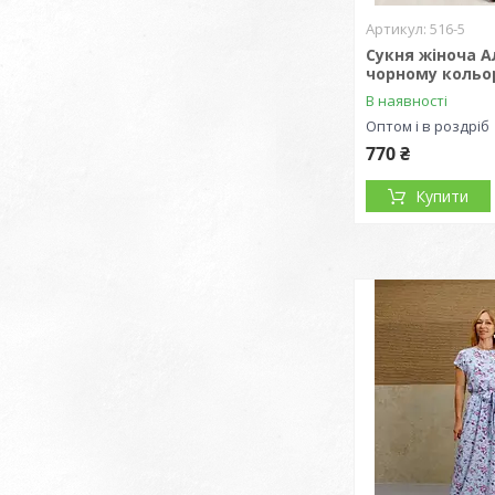
516-5
Сукня жіноча А
чорному кольо
В наявності
Оптом і в роздріб
770 ₴
Купити