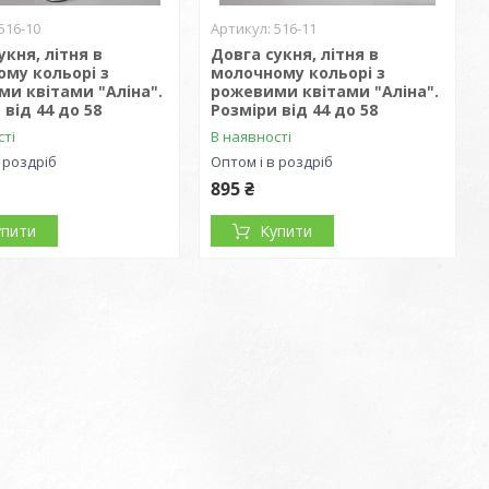
516-10
516-11
укня, літня в
Довга сукня, літня в
му кольорі з
молочному кольорі з
и квітами "Аліна".
рожевими квітами "Аліна".
 від 44 до 58
Розміри від 44 до 58
сті
В наявності
 роздріб
Оптом і в роздріб
895 ₴
упити
Купити