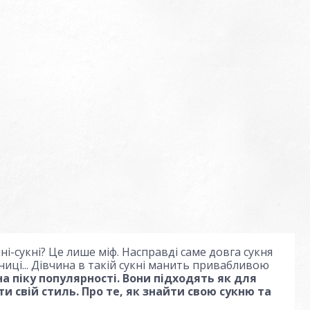
і-сукні? Це лише міф. Насправді саме довга сукня
иці... Дівчина в такій сукні манить привабливою
на піку популярності. Вони підходять як для
ти свій стиль. Про те, як знайти свою сукню та