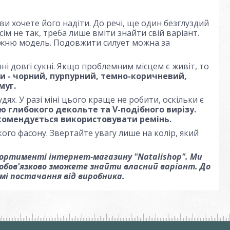
ви хочете його надіти. До речі, ще один безглуздий
ім не так, треба лише вміти знайти свій варіант.
авжню модель. Подовжити силует можна за
 довгі сукні. Якщо проблемним місцем є живіт, то
и - чорний, пурпурний, темно-коричневий,
муг.
х. У разі міні цього краще не робити, оскільки є
 глибокого декольте та V-подібного вирізу.
екомендується використовувати ремінь.
кого фасону. Звертайте увагу лише на колір, який
сортименті інтернет-магазину "Natalishop". Ми
 обов'язково зможете знайти власний варіант. До
ямі постачання від виробника.