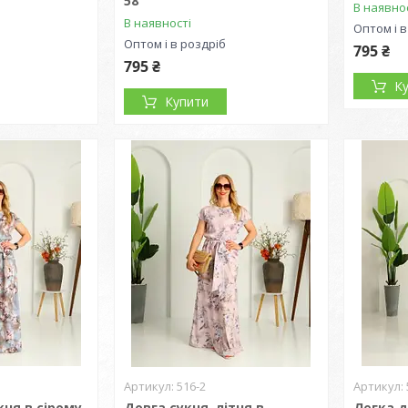
58
В наявно
В наявності
Оптом і в
Оптом і в роздріб
795 ₴
795 ₴
К
Купити
516-2
кня в сірому
Довга сукня, літня в
Легка д