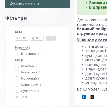
Знижки 
Доставка и оплата
Відправ
Фільтри
Довга сукня в 
правильно підіб
Великий вибір 
Ціна
струнких крас
У нашому ката
літні довгі с
Наявність
теплі довгі 
В наявності
14
сукні довгі
святкові дов
Колір
повсякденні
Бежевий
2
вільні довгі
Блакитний
1
довгі сукні
довгі сукні
Молочний
3
молодіжні д
Оливковий
1
Всі ці моделі б
Пудровий
1
Ще 4