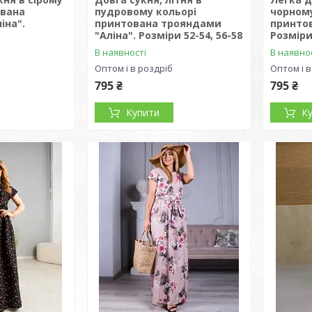
ована
пудровому кольорі
чорному
іна".
принтована трояндами
принтов
"Аліна". Розміри 52-54, 56-58
Розміри
В наявності
В наявно
Оптом і в роздріб
Оптом і в
795 ₴
795 ₴
Купити
К