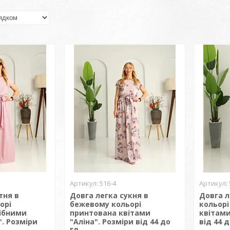
516-4
тня в
Довга легка сукня в
Довга л
орі
бежевому кольорі
кольорі
ібними
принтована квітами
квітами
". Розміри
"Аліна". Розміри від 44 до
від 44 д