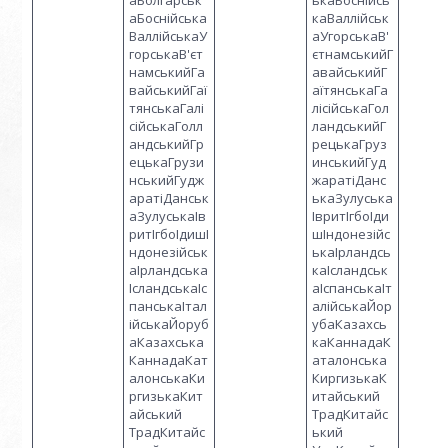
аБолгарськ
ькаБоснійсь
аБоснійська
каВаллійськ
ВаллійськаУ
аУгорськаВ'
горськаВ'єт
єтнамськийГ
намськийГа
авайськийГ
вайськийГаї
аїтянськаГа
тянськаГалі
лісійськаГол
сійськаГолл
ландськийГ
андськийГр
рецькаГруз
ецькаГрузи
инськийГуд
нськийГудж
жаратіДанс
аратіДанськ
ькаЗулуська
аЗулуськаІв
ІвритІгбоІди
ритІгбоІдишІ
шІндонезійс
ндонезійськ
ькаІрландсь
аІрландська
каІсландськ
ІсландськаІс
аІспанськаІт
панськаІтал
алійськаЙор
ійськаЙоруб
убаКазахсь
аКазахська
каКаннадаК
КаннадаКат
аталонська
алонськаКи
КиргизькаК
ргизькаКит
итайський
айський
ТрадКитайс
ТрадКитайс
ький