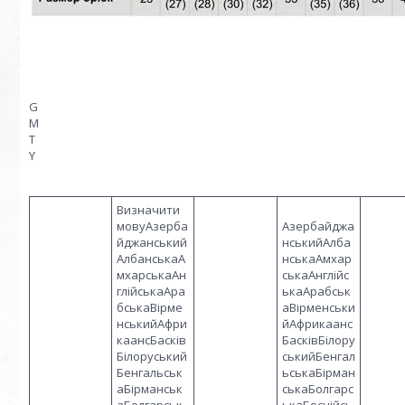
G
M
T
Y
Визначити
мовуАзерба
Азербайджа
йджанський
нськийАлба
АлбанськаА
нськаАмхар
мхарськаАн
ськаАнглійс
глійськаАра
ькаАрабськ
бськаВірме
аВірменськи
нськийАфри
йАфрикаанс
каансБасків
БасківБілору
Білоруський
ськийБенгал
Бенгальськ
ьськаБірман
аБірманськ
ськаБолгарс