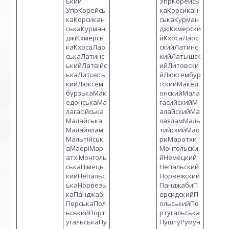
ький
УпрКорейсь
УпрКорейсь
каКорсикан
каКорсикан
ськаКурман
ськаКурман
джіКхмерски
джіКхмерсь
йКхосаЛаос
каКхосаЛао
скийЛатинс
ськаЛатинс
кийЛатышск
ькийЛатвійс
ийЛитовски
ькаЛитовсь
йЛюксембур
кийЛюксем
гскийМакед
бурзькаМак
онскийМала
едонськаМа
гасийскийМ
лагасійська
алайскийМа
Малайська
лаяламМаль
Малайялам
тийскийМао
Мальтійськ
риМаратхи
аМаоріМар
Монгольски
атхіМонголь
йНемецкий
ськаНімець
Непальский
кийНепальс
Норвежский
ькаНорвезь
ПанджабиП
каПанджабі
ерсидскийП
ПерськаПол
ольськийПо
ьськийПорт
ртугальська
угальськаПу
ПуштуРумун