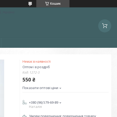
Кошик
, Україна
Немає в наявності
Оптом і в роздріб
Код:
1272-3
550 ₴
Показати оптові ціни
+380 (96) 579-69-89
Наталія
повернення товару