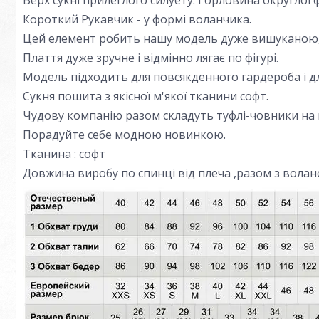
Верх сукні прилеглого силуету. Горловина округлої 
Короткий Рукавчик - у формі воланчика.
Цей елемент робить нашу модель дуже вишуканою, 
Плаття дуже зручне і відмінно лягає по фігурі.
Модель підходить для повсякденного гардероба і дл
Сукня пошита з якісної м'якої тканини софт.
Чудову компанію разом складуть туфлі-човники на 
Порадуйте себе модною новинкою.
Тканина : софт
Довжина виробу по спинці від плеча ,разом з волан