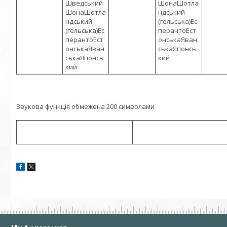
Шведський
ШонаШотла
ШонаШотла
ндський
ндський
(гельська)Ес
(гельська)Ес
перантоЕст
перантоЕст
онськаЯван
онськаЯван
ськаЯпонсь
ськаЯпонсь
кий
кий
Звукова функція обмежена 200 символами