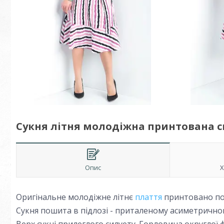
Сукня літня молодіжна принтована см
Опис
Х
Оригінальне молодіжне літнє
плаття
принтовано по
Сукня пошита в підлозі - приталеному асиметричног