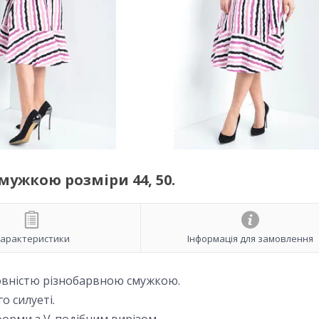
ужкою розміри 44, 50.
арактеристики
Інформація для замовлення
вністю різнобарвною смужкою.
о силуеті.