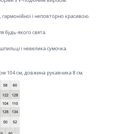
форми з V-подібним вирізом.
гармонійної і неповторно красивою.
я будь-якого свята.
шпильці і невелика сумочка.
ом 104 см, довжина рукавчика 8 см.