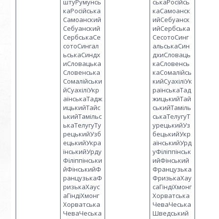
штуРумунсь
ськаРосійсь
каРосійська
каСамоанск
Самоанский
ийСебуанск
Себуанский
ийСербська
СербськаСе
СесотоСинг
сотоСингал
альськаСин
ьськаСиндх
дхиСловаць
иСловацька
каСловенсь
Словенська
каСомалійсь
Сомалійськи
кийСуахіліУк
йСуахіліУкр
раїнськаТад
аїнськаТадж
жицькийТай
ицькийТайс
ськийТаміль
ькийТамільс
ськаТелугуТ
ькаТелугуТу
урецькийУз
рецькийУзб
бецькийУкр
ецькийУкра
аїнськийУрд
їнськийУрду
уФіліппінськ
Філіппінськи
ийФінський
йФінськийФ
Французька
ранцузькаФ
ФризькаХау
ризькаХаус
саГіндіХмонг
аГіндіХмонг
Хорватська
Хорватська
ЧеваЧеська
ЧеваЧеська
Шведський