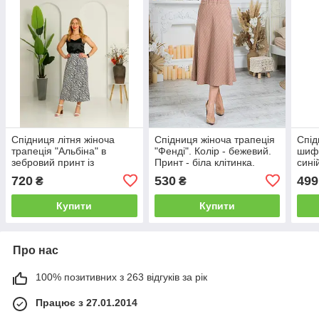
Спідниця літня жіноча
Спідниця жіноча трапеція
Спід
трапеція "Альбіна" в
"Фенді". Колір - бежевий.
шифо
зебровий принт із
Принт - біла клітинка.
сині
софтової тканини розміри
Розміри 48, 52.
Розм
720
530
499
₴
₴
44, 46, 48, 50.
Купити
Купити
Про нас
100% позитивних з 263 відгуків за рік
Працює з 27.01.2014