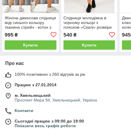
Жіноча джинсова спідниця
Спідниця молодіжна в
Джин
міді синього кольору
чорному кольорі з
клас
тканина стрейч - котон з
пояском «Скалі» розміри
колі
розрізом батал розміри
40, 42, 44, 46, 48
повн
995
540
945
₴
₴
32-42
Купити
Купити
Про нас
100% позитивних з 260 відгуків за рік
Працює з 27.01.2014
м. Хмельницький
Проспект Мира 94, Хмельницький, Україна
Контакти
Сьогодні працює з 09:00 до 19:00
Показати весь графік роботи