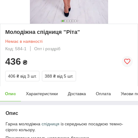
Молодіжна спідниця "Ріта"
Немає в наявності
Код: 584-1
Опт і роздріб
436
₴
406 ₴
від 3 шт.
388 ₴
від 5 шт.
Опис
Характеристики
Доставка
Оплата
Умови п
Опис
Гарна молодіжна
спідниця
із середньою посадкою темно-
сірого кольору.
Принтована модель невеликою брошкою.