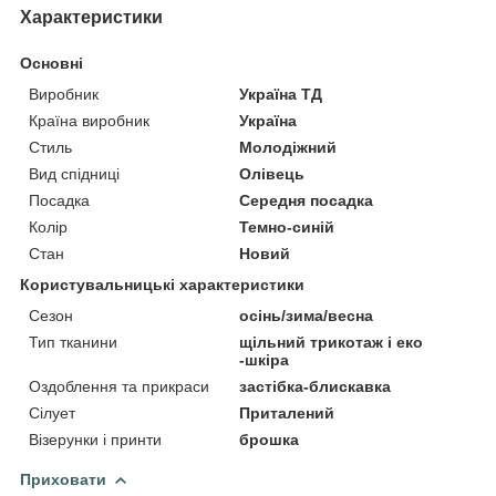
Характеристики
Основні
Виробник
Україна ТД
Країна виробник
Україна
Стиль
Молодіжний
Вид спідниці
Олівець
Посадка
Середня посадка
Колір
Темно-синій
Стан
Новий
Користувальницькі характеристики
Сезон
осінь/зима/весна
Тип тканини
щільний трикотаж і еко
-шкіра
Оздоблення та прикраси
застібка-блискавка
Сілует
Приталений
Візерунки і принти
брошка
Приховати