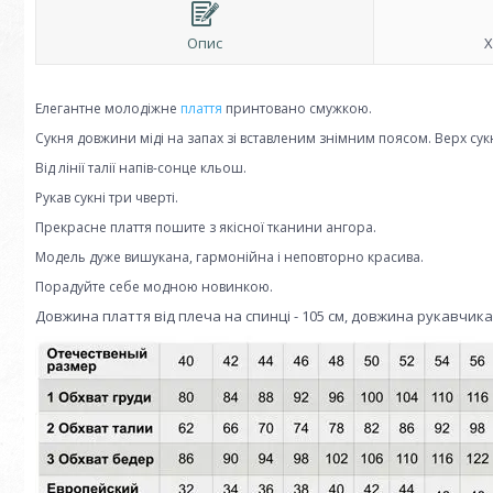
Опис
Х
Елегантне молодіжне
плаття
принтовано смужкою.
Сукня довжини міді на запах зі вставленим знімним поясом.
Верх сукн
Від лінії талії напів-сонце кльош.
Рукав сукні три чверті.
Прекрасне плаття пошите з якісної тканини ангора.
Модель дуже вишукана, гармонійна і неповторно красива.
Порадуйте себе модною новинкою.
Довжина плаття від плеча на спинці - 105 см, довжина рукавчика-