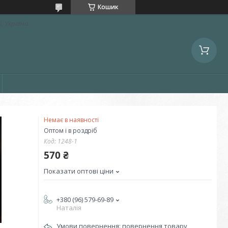
Кошик
, Україна
Немає в наявності
Оптом і в роздріб
Код:
1248-1
570 ₴
Показати оптові ціни
+380 (96) 579-69-89
Наталія
повернення товару