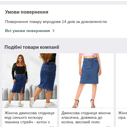
Умови повернення
Повернення товару впродовж 14 днів за домовленістю
Всі умови повернення
Подібні товари компанії
Жіноча джинсова спідниця
Джинсова спідниця жіноча
Жіно
міді синього кольору
класична, довжина до
сіра
тканина стрейч - котон з
коліна, високий пояс
розрізом батал розміри
повномірні розміри 48, 50.