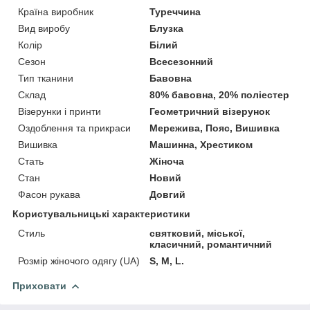
Країна виробник
Туреччина
Вид виробу
Блузка
Колір
Білий
Сезон
Всесезонний
Тип тканини
Бавовна
Склад
80% бавовна, 20% поліестер
Візерунки і принти
Геометричний візерунок
Оздоблення та прикраси
Мережива, Пояс, Вишивка
Вишивка
Машинна, Хрестиком
Стать
Жіноча
Стан
Новий
Фасон рукава
Довгий
Користувальницькі характеристики
Стиль
святковий, міської,
класичний, романтичний
Розмір жіночого одягу (UA)
S, M, L.
Приховати