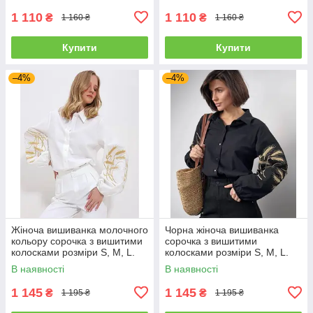
1 110
1 110
₴
₴
1 160 ₴
1 160 ₴
Купити
Купити
–4%
–4%
Жіноча вишиванка молочного
Чорна жіноча вишиванка
кольору сорочка з вишитими
сорочка з вишитими
колосками розміри S, М, L.
колосками розміри S, M, L.
В наявності
В наявності
1 145
1 145
₴
₴
1 195 ₴
1 195 ₴