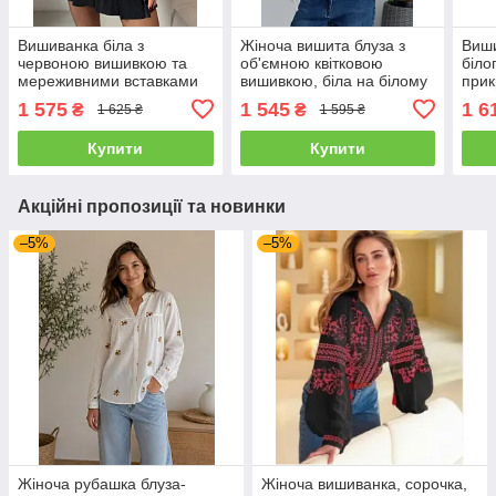
Вишиванка біла з
Жіноча вишита блуза з
Виши
червоною вишивкою та
об'ємною квітковою
біло
мереживними вставками
вишивкою, біла на білому
при
розміри S, М, L
розміри S, M, L
та в
1 575
1 545
1 6
₴
₴
1 625 ₴
1 595 ₴
L.
Купити
Купити
Акційні пропозиції та новинки
–5%
–5%
Жіноча рубашка блуза-
Жіноча вишиванка, сорочка,