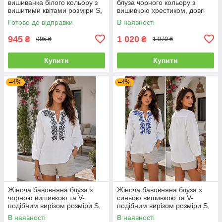
вишиванка білого кольору з
блуза чорного кольору з
вишитими квітами розміри S,
вишивкою хрестиком, довгі
M
рукави розміри S, M, L
Готово до відправки
В наявності
945
1 020
₴
₴
995 ₴
1 070 ₴
Купити
Купити
–4%
–4%
Жіноча бавовняна блуза з
Жіноча бавовняна блуза з
чорною вишивкою та V-
синьою вишивкою та V-
подібним вирізом розміри S,
подібним вирізом розміри S,
M, L
M, L
В наявності
В наявності