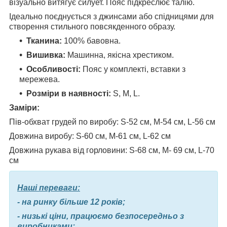
візуально витягує силует. Пояс підкреслює талію.
Ідеально поєднується з джинсами або спідницями для
створення стильного повсякденного образу.
Тканина:
100% бавовна.
Вишивка:
Машинна, якісна хрестиком.
Особливості:
Пояс у комплекті, вставки з
мережева.
Розміри в наявності:
S, M, L.
Заміри:
Пів-обхват грудей по виробу: S-52 см, M-54 см, L-56 см
Довжина виробу: S-60 см, М-61 см, L-62 см
Довжина рукава від горловини: S-68 см, М- 69 см, L-70
см
Наші переваги:
- на ринку більше 12 років;
- низькі ціни, працюємо безпосередньо з
виробниками;