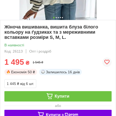
Жіноча вишиванка, вишита блуза білого
кольору на ґудзиках та з мереживними
вставками розміри S, M, L.
В наявності
Код: 26113
Опт і роздріб
1 495
₴
1 545 ₴
Економія
50 ₴
Залишилось
16 днів
1 445 ₴
від 6 шт.
Купити
або
Купити з