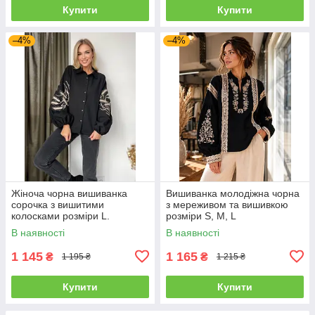
Купити
Купити
–4%
–4%
Жіноча чорна вишиванка
Вишиванка молодіжна чорна
сорочка з вишитими
з мереживом та вишивкою
колосками розміри L.
розміри S, M, L
В наявності
В наявності
1 145
1 165
₴
₴
1 195 ₴
1 215 ₴
Купити
Купити