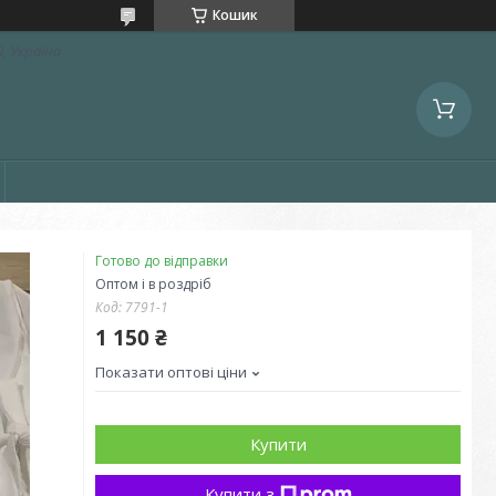
Кошик
, Україна
Готово до відправки
Оптом і в роздріб
Код:
7791-1
1 150 ₴
Показати оптові ціни
Купити
Купити з