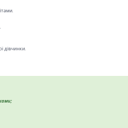
ітами.
.
ї дівчинки.
ками;