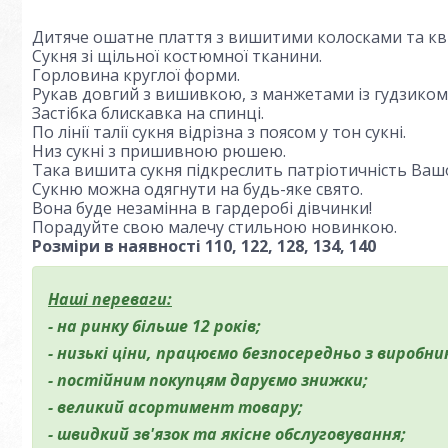
Дитяче ошатне плаття з вишитими колосками та кв
Сукня зі щільної костюмної тканини.
Горловина круглої форми.
Рукав довгий з вишивкою, з манжетами із гудзиком
Застібка блискавка на спинці.
По лінії талії сукня відрізна з поясом у тон сукні.
Низ сукні з пришивною рюшею.
Така вишита сукня підкреслить патріотичність Вашо
Сукню можна одягнути на будь-яке свято.
Вона буде незамінна в гардеробі дівчинки!
Порадуйте свою малечу стильною новинкою.
Розміри в наявності 110, 122, 128, 134, 140
Наші переваги:
- на ринку більше 12 років;
- низькі ціни, працюємо безпосередньо з виробни
- постійним покупцям даруємо знижки;
- великий асортимент товару;
- швидкий зв'язок та якісне обслуговування;