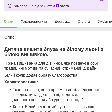
Замовлення під захистом
Опис
Характеристики
Доставка
Оплата
Умови п
Опис
Дитяча вишита блуза на білому льоні з
білою вишивкою.
Ніжна вишиванка для дівчинки, яка поєднує в собі
традиційні мотиви та сучасний стриманий дизайн.
Білий колір додає образу благородства.
Характеристики:
Тканина: льон, вона приємна до тіла, дозволяє
шкірі дихати та ідеально підходить для
щоденного носіння або урочистих подій.
Колір: Білий легко комбінується зі шкільною
формою, джинсами або класичними штанами.