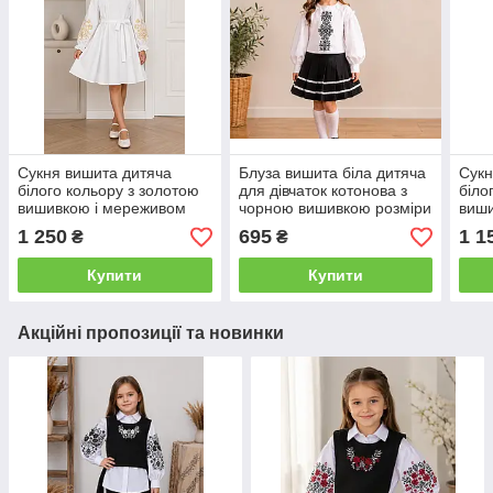
Сукня вишита дитяча
Блуза вишита біла дитяча
Сукн
білого кольору з золотою
для дівчаток котонова з
біло
вишивкою і мереживом
чорною вишивкою розміри
виши
розміри 122-140
110, 116, 122
розм
1 250
695
1 1
₴
₴
Купити
Купити
Акційні пропозиції та новинки