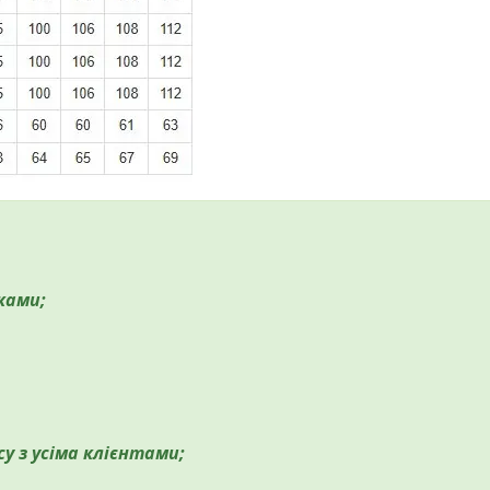
ками;
су з усіма клієнтами;