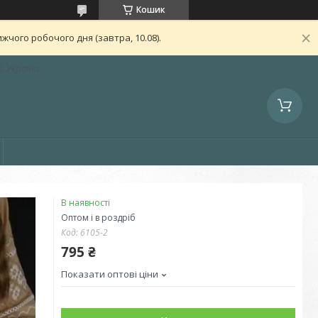
Кошик
чого робочого дня (завтра, 10.08).
, Україна
В наявності
Оптом і в роздріб
Код:
6105-2
795 ₴
Показати оптові ціни