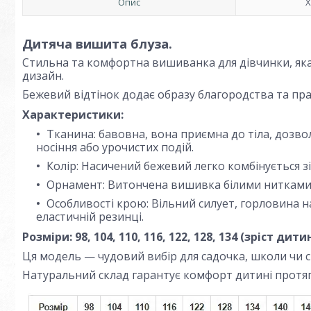
Опис
Х
Дитяча вишита блуза.
Стильна та комфортна вишиванка для дівчинки, яка
дизайн.
Бежевий відтінок додає образу благородства та пра
Характеристики:
Тканина: бавовна, вона приємна до тіла, дозво
носіння або урочистих подій.
Колір: Насичений бежевий легко комбінується
Орнамент: Витончена вишивка білими нитками н
Особливості крою: Вільний силует, горловина н
еластичній резинці.
Розміри: 98, 104, 110, 116, 122, 128, 134 (зріст дити
Ця модель — чудовий вибір для садочка, школи чи св
Натуральний склад гарантує комфорт дитині протяг