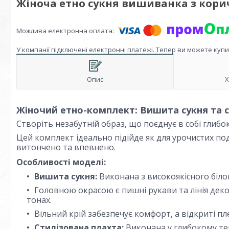
Жіноча етно сукня вишиванка з корич
У компанії підключені електронні платежі. Тепер ви можете куп
Опис
Х
Жіночий етно-комплект: Вишита сукня та с
Створіть незабутній образ, що поєднує в собі глибокі
Цей комплект ідеально підійде як для урочистих под
витончено та впевнено.
Особливості моделі:
Вишита сукня:
Виконана з високоякісного біло
Головною окрасою є пишні рукави та лінія де
тонах.
Вільний крій забезпечує комфорт, а відкриті пл
Стилізована плахта:
Виконана у глибокому те