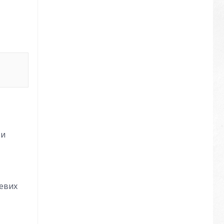
ти
жевих