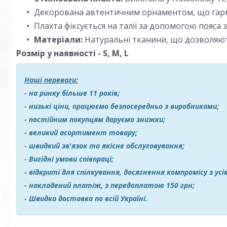
Декорована автентичним орнаментом, що гарм
Плахта фіксується на талії за допомогою пояса 
Матеріали:
Натуральні тканини, що дозволяють
Розмір у наявності - S, M, L
Наші переваги:
- на ринку більше 11 років;
- низькі ціни, працюємо безпосередньо з виробниками;
- постійним покупцям даруємо знижки;
- великий асортимент товару;
- швидкий зв'язок та якісне обслуговування;
- Вигідні умови співпраці;
- відкриті для спілкування, досягнення компромісу з ус
- накладений платіж, з передоплатою 150 грн;
- Швидка доставка по всій Україні.