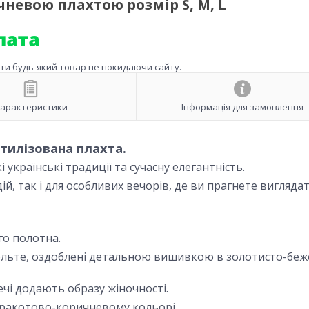
невою плахтою розмір S, M, L
ити будь-який товар не покидаючи сайту.
арактеристики
Інформація для замовлення
тилізована плахта.
 українські традиції та сучасну елегантність.
ій, так і для особливих вечорів, де ви прагнете вигляда
го полотна.
кольте, оздоблені детальною вишивкою в золотисто-бе
ечі додають образу жіночності.
ракотово-коричневому кольорі.