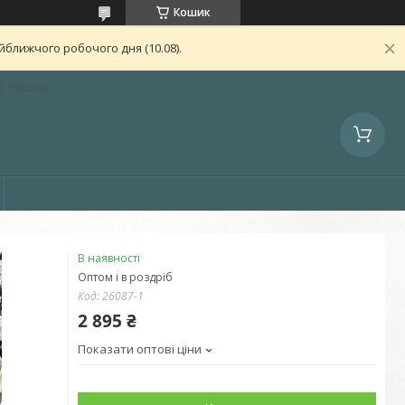
Кошик
ближчого робочого дня (10.08).
, Україна
В наявності
Оптом і в роздріб
Код:
26087-1
2 895 ₴
Показати оптові ціни