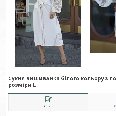
Сукня вишиванка білого кольору з
розміри L
Опис
Х