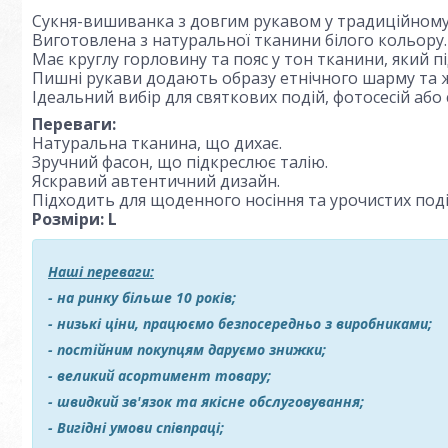
Сукня-вишиванка з довгим рукавом у традиційному 
Виготовлена з натуральної тканини білого кольору.
Має круглу горловину та пояс у тон тканини, який п
Пишні рукави додають образу етнічного шарму та ж
Ідеальний вибір для святкових подій, фотосесій аб
Переваги:
Натуральна тканина, що дихає.
Зручний фасон, що підкреслює талію.
Яскравий автентичний дизайн.
Підходить для щоденного носіння та урочистих поді
Розміри: L
Наші переваги:
- на ринку більше 10 років;
- низькі ціни, працюємо безпосередньо з виробниками;
- постійним покупцям даруємо знижки;
- великий асортимент товару;
- швидкий зв'язок та якісне обслуговування;
- Вигідні умови співпраці;