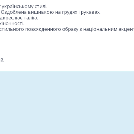
українському стилі.
 Оздоблена вишивкою на грудях і рукавах.
ідкреслює талію.
іночності.
о стильного повсякденного образу з національним акцен
й.