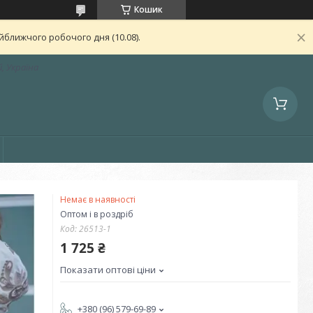
Кошик
ближчого робочого дня (10.08).
, Україна
Немає в наявності
Оптом і в роздріб
Код:
26513-1
1 725 ₴
Показати оптові ціни
+380 (96) 579-69-89