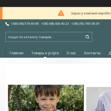
Зараз у компанії неробоч
+380 (96) 579-69-89
+380 (98) 406-90-23
+380 (95) 769-38-39
Главная
Товары и услуги
О нас
Контакты
Д