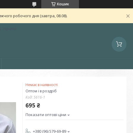
Кошик
чого робочого дня (завтра, 08.08).
, Україна
Немає в наявності
Оптом і в роздріб
Код:
5616-1
695 ₴
Показати оптові ціни
+380 (96) 579-69-89