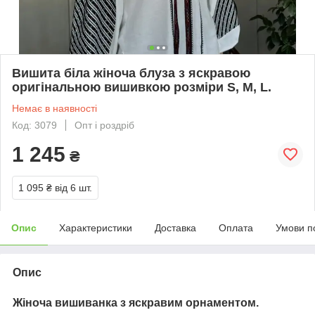
Вишита біла жіноча блуза з яскравою
оригінальною вишивкою розміри S, M, L.
Немає в наявності
Код: 3079
Опт і роздріб
1 245
₴
1 095 ₴
від 6 шт.
Опис
Характеристики
Доставка
Оплата
Умови п
Опис
Жіноча вишиванка з яскравим орнаментом.