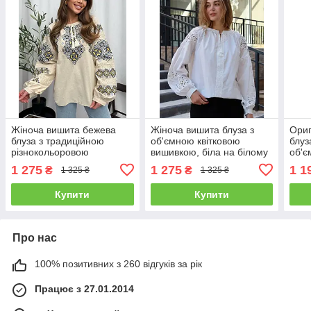
Жіноча вишита бежева
Жіноча вишита блуза з
Ориг
блуза з традиційною
об'ємною квітковою
блуз
різнокольоровою
вишивкою, біла на білому
об'
вишивкою хрестиком
розміри S, М, L
рука
1 275
1 275
1 1
₴
₴
1 325 ₴
1 325 ₴
розміри S, M, L.
Купити
Купити
Про нас
100% позитивних з 260 відгуків за рік
Працює з 27.01.2014