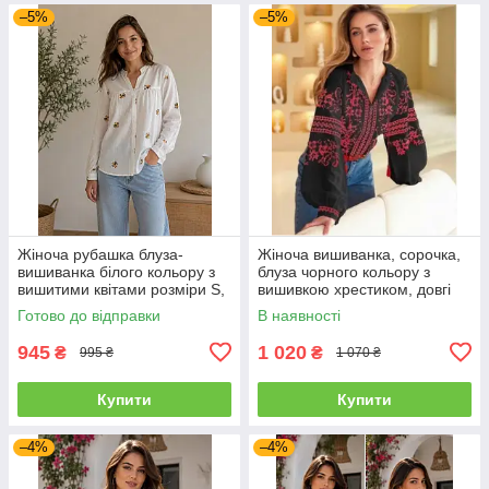
–5%
–5%
Жіноча рубашка блуза-
Жіноча вишиванка, сорочка,
вишиванка білого кольору з
блуза чорного кольору з
вишитими квітами розміри S,
вишивкою хрестиком, довгі
M
рукави розміри S, M, L
Готово до відправки
В наявності
945
1 020
₴
₴
995 ₴
1 070 ₴
Купити
Купити
–4%
–4%