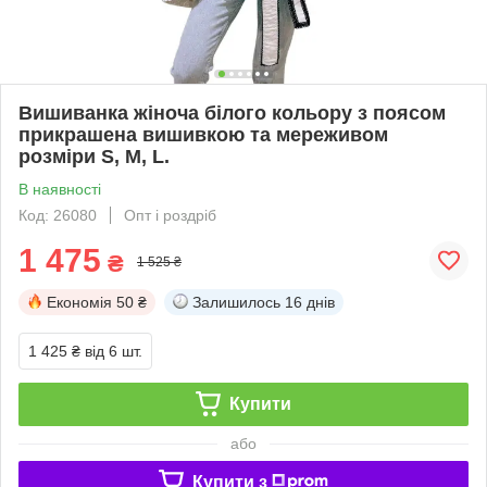
Вишиванка жіноча білого кольору з поясом
прикрашена вишивкою та мереживом
розміри S, M, L.
В наявності
Код: 26080
Опт і роздріб
1 475
₴
1 525 ₴
Економія
50 ₴
Залишилось
16 днів
1 425 ₴
від 6 шт.
Купити
або
Купити з