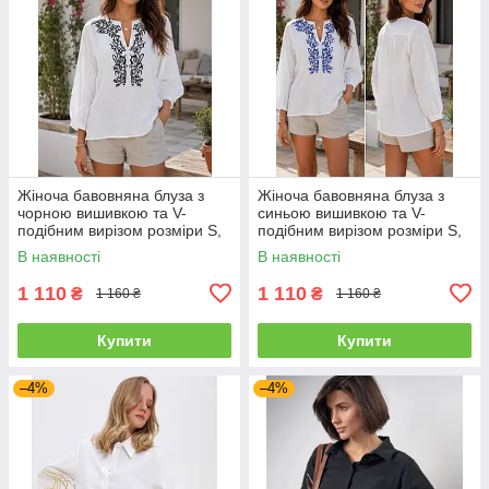
Жіноча бавовняна блуза з
Жіноча бавовняна блуза з
чорною вишивкою та V-
синьою вишивкою та V-
подібним вирізом розміри S,
подібним вирізом розміри S,
M, L
M, L
В наявності
В наявності
1 110
1 110
₴
₴
1 160 ₴
1 160 ₴
Купити
Купити
–4%
–4%