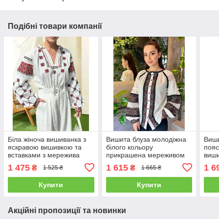
Подібні товари компанії
Біла жіноча вишиванка з
Вишита блуза молодіжна
Виши
яскравою вишивкою та
білого кольору
поя
вставками з мережива
прикрашена мереживом
виш
розміри S, М, L
та вишивкою розміри S, M,
розм
1 475
1 615
1 6
₴
₴
1 525 ₴
1 665 ₴
L.
Купити
Купити
Акційні пропозиції та новинки