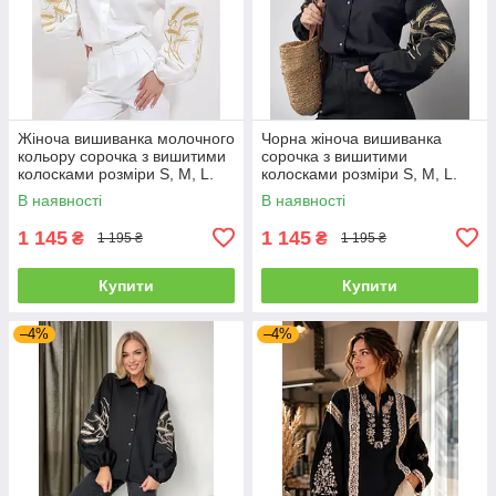
Жіноча вишиванка молочного
Чорна жіноча вишиванка
кольору сорочка з вишитими
сорочка з вишитими
колосками розміри S, М, L.
колосками розміри S, M, L.
В наявності
В наявності
1 145
1 145
₴
₴
1 195 ₴
1 195 ₴
Купити
Купити
–4%
–4%