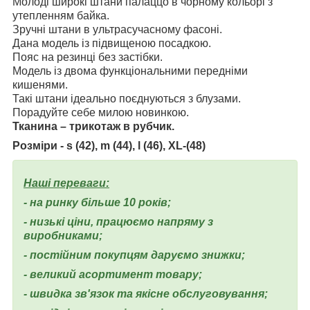
Молоді широкі штани палаццо в чорному кольорі з
утепленням байка.
Зручні штани в ультрасучасному фасоні.
Дана модель із підвищеною посадкою.
Пояс на резинці без застібки.
Модель із двома функціональними передніми
кишенями.
Такі штани ідеально поєднуються з блузами.
Порадуйте себе милою новинкою.
Тканина – трикотаж в рубчик.
Розміри -
s (42), m (44), l (46),
XL-(48)
Наші переваги:
- на ринку більше 10 років;
- низькі ціни, працюємо напряму з
виробниками;
- постійним покупцям даруємо знижки;
- великий асортимент товару;
- швидка зв'язок та якісне обслуговування;