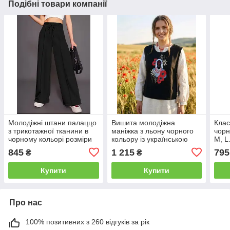
Подібні товари компанії
Молодіжні штани палаццо
Вишита молодіжна
Клас
з трикотажної тканини в
маніжка з льону чорного
чорн
чорному кольорі розміри
кольору із українською
M, L
2ХЛ, 3ХЛ
вишивкою та зав'язками в
845
1 215
795
₴
₴
бокових швах розміри S,
M, L.
Купити
Купити
Про нас
100% позитивних з 260 відгуків за рік