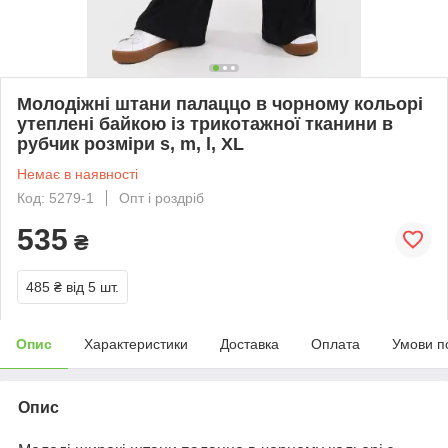
Молодіжні штани палаццо в чорному кольорі
утеплені байкою із трикотажної тканини в
рубчик розміри s, m, l, XL
Немає в наявності
Код: 5279-1
Опт і роздріб
535
₴
485 ₴
від 5 шт.
Опис
Характеристики
Доставка
Оплата
Умови п
Опис