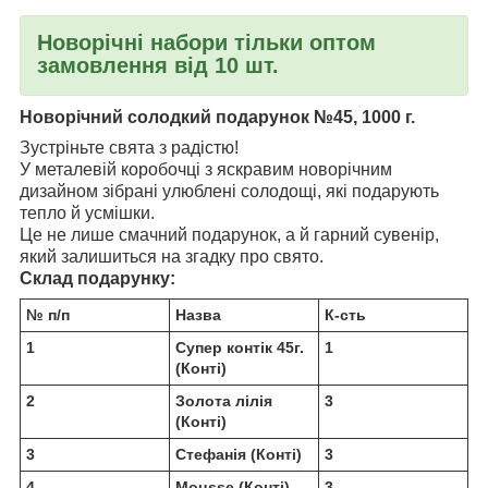
Новорічні набори тільки оптом
замовлення від 10 шт.
Новорічний солодкий подарунок №45, 1000 г
.
Зустріньте свята з радістю!
У металевій коробочці з яскравим новорічним
дизайном зібрані улюблені солодощі, які подарують
тепло й усмішки.
Це не лише смачний подарунок, а й гарний сувенір,
який залишиться на згадку про свято.
Склад подарунку:
№ п/п
Назва
К-сть
1
Супер контік 45г.
1
(Конті)
2
Золота лілія
3
(Конті)
3
Стефанія (Конті)
3
4
Mousse (Конті)
3