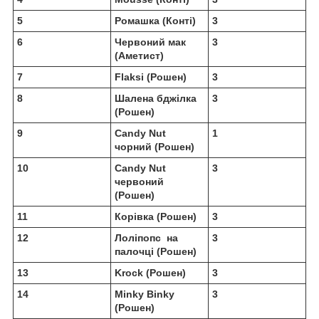
5
Ромашка (Конті)
3
6
Червоний мак
3
(Аметист)
7
Flaksi (Рошен)
3
8
Шалена бджілка
3
(Рошен)
9
Candy Nut
1
чорний (Рошен)
10
Candy Nut
3
червоний
(Рошен)
11
Корівка (Рошен)
3
12
Лоліпопс на
3
палочці (Рошен)
13
Krock (Рошен)
3
14
Minky Binky
3
(Рошен)