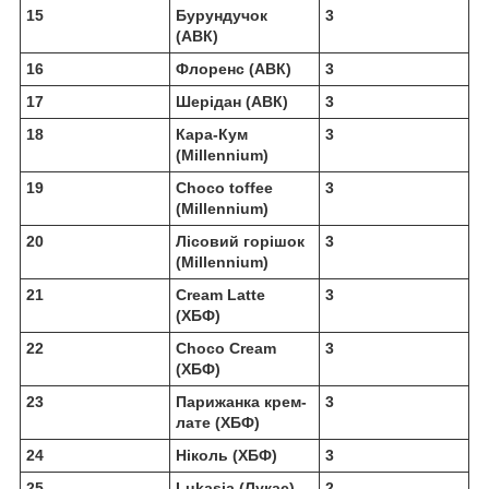
15
Бурундучок
3
(АВК)
16
Флоренс (АВК)
3
17
Шерідан (АВК)
3
18
Кара-Кум
3
(Millennium)
19
Choco toffee
3
(Millennium)
20
Лісовий горішок
3
(Millennium)
21
Cream Latte
3
(ХБФ)
22
Choco Cream
3
(ХБФ)
23
Парижанка крем-
3
лате (ХБФ)
24
Ніколь (ХБФ)
3
25
Lukasia (Лукас)
2