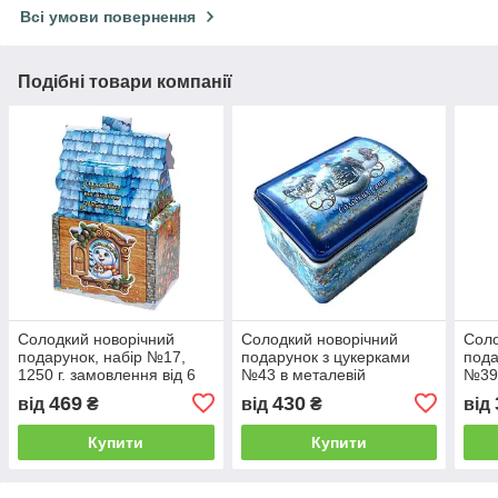
Всі умови повернення
Подібні товари компанії
Солодкий новорічний
Солодкий новорічний
Соло
подарунок, набір №17,
подарунок з цукерками
пода
1250 г. замовлення від 6
№43 в металевій
№39 
шт.
коробочці, 800 г.
коро
469
430
від
₴
від
₴
від
замовлення від 10 шт.
замо
Купити
Купити