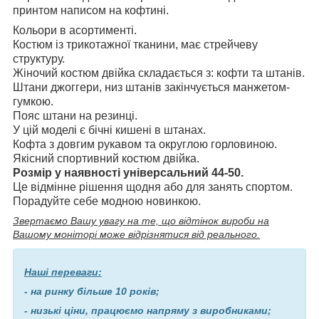
принтом написом на кофтині.
Кольори в асортименті.
Костюм із трикотажної тканини, має стрейчеву
структуру.
Жіночий костюм двійка складається з: кофти та штанів.
Штани джоггери, низ штанів закінчується манжетом-
гумкою.
Пояс штани на резинці.
У цій моделі є бічні кишені в штанах.
Кофта з довгим рукавом та округлою горловиною.
Якісний спортивний костюм двійка.
Розмір у наявності універсальний 44-50.
Це відмінне рішення щодня або для занять спортом.
Порадуйте себе модною новинкою.
Звертаємо Вашу увагу на те, що відтінок вироби на
Вашому моніторі може відрізнятися від реального.
Наші переваги:
- на ринку більше 10 років;
- низькі ціни, працюємо напряму з виробниками;