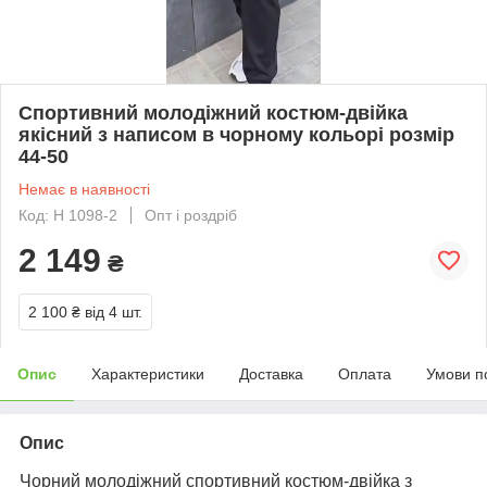
Спортивний молодіжний костюм-двійка
якісний з написом в чорному кольорі розмір
44-50
Немає в наявності
Код: Н 1098-2
Опт і роздріб
2 149
₴
2 100 ₴
від 4 шт.
Опис
Характеристики
Доставка
Оплата
Умови п
Опис
Чорний молодіжний спортивний костюм-двійка з