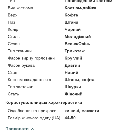
Тип
Повсякденний костюм
Вид костюма
Костюм-двійка
Верх
Кофта
Низ
Штани
Колір
Чорний
Стиль
Молодіжний
Сезон
Весна/Осінь
Тип тканини
Трикотаж
Фасон вирізу горловини
Круглий
Фасон рукава
Довгий
Стан
Новий
Костюм складається з
Штаны, кофта
Тип застежки
Шнурки
Стать
Жіночий
Користувальницькі характеристики
Оздоблення та прикраси
кишені, манжети
Розмір жіночого одягу (UA)
44-50
Приховати