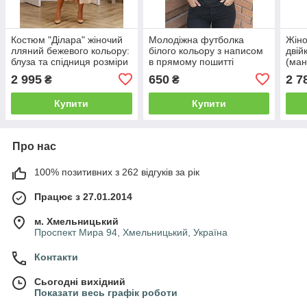
Костюм "Ділара" жіночий
Молодіжна футболка
Жіно
лляний бежевого кольору:
білого кольору з написом
двій
блуза та спідниця розміри
в прямому пошитті
(ман
44, 46, 48, 50
розміри 44-48
розм
2 995
650
2 7
₴
₴
Купити
Купити
Про нас
100% позитивних з 262 відгуків за рік
Працює з 27.01.2014
м. Хмельницький
Проспект Мира 94, Хмельницький, Україна
Контакти
Сьогодні вихідний
Показати весь графік роботи