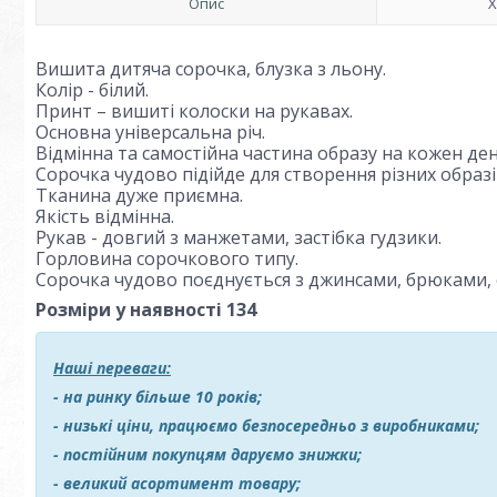
Опис
Х
Вишита дитяча сорочка, блузка з льону.
Колір - білий.
Принт – вишиті колоски на рукавах.
Основна універсальна річ.
Відмінна та самостійна частина образу на кожен ден
Сорочка чудово підійде для створення різних образі
Тканина дуже приємна.
Якість відмінна.
Рукав - довгий з манжетами, застібка гудзики.
Горловина сорочкового типу.
Сорочка чудово поєднується з джинсами, брюками, 
Розміри у наявності
134
Наші переваги:
- на ринку більше 10 років;
- низькі ціни, працюємо безпосередньо з виробниками;
- постійним покупцям даруємо знижки;
- великий асортимент товару;