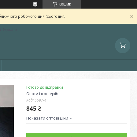
Кошик
лижчого робочого дня (сьогодні).
, Україна
Готово до відправки
Оптом і в роздріб
Код:
5597-4
845 ₴
Показати оптові ціни