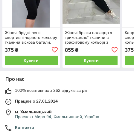
Жіночі бріджі легкі
Жіночі брюки палаццо з
Капрі
спортивні чорного кольору
трикотажної тканини в
спор
тканина віскоза батали.
графітовому кольорі з
коль
Розміри від 46 до 76
широким поясом розміри
бата
375
855
375
₴
₴
від 46 до 54
76
Купити
Купити
Про нас
100% позитивних з 262 відгуків за рік
Працює з 27.01.2014
м. Хмельницький
Проспект Мира 94, Хмельницький, Україна
Контакти