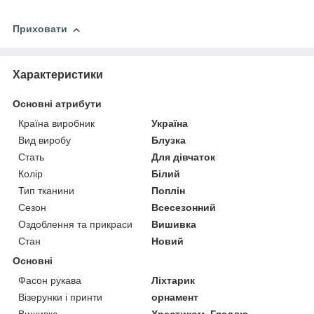
Приховати
Характеристики
Основні атрибути
Країна виробник
Україна
Вид виробу
Блузка
Стать
Для дівчаток
Колір
Білий
Тип тканини
Поплін
Сезон
Всесезонний
Оздоблення та прикраси
Вишивка
Стан
Новий
Основні
Фасон рукава
Ліхтарик
Візерунки і принти
орнамент
Вишивка
Хрестиком, Гладдю