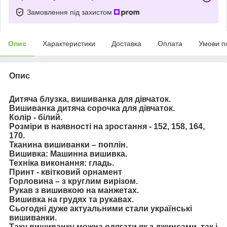
Замовлення під захистом
Опис
Характеристики
Доставка
Оплата
Умови п
Опис
Дитяча блузка, вишиванка для дівчаток.
Вишиванка дитяча сорочка для дівчаток.
Колір - білий.
Розміри в наявності на зростання -
152, 158, 164,
170.
Тканина вишиванки – поплін.
Вишивка: Машинна вишивка.
Техніка виконання: гладь.
Принт - квітковий орнамент
Горловина – з круглим вирізом.
Рукав з вишивкою на манжетах.
Вишивка на грудях та рукавах.
Сьогодні дуже актуальними стали українські
вишиванки.
Таку вишиванку можна одягати як з джинсами, так і