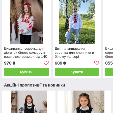
Вишиванка, сорочка для
Дитяча вишиванка
Виши
дівчаток білого кольору з
сорочка для хлопчика в
соро
вишивкою розміри від 140
білому кольорі
біло
до 158
оригінальною вишивкою.
розм
970
689
855
₴
₴
Розміри від 98, 110, 122
Купити
Купити
Акційні пропозиції та новинки