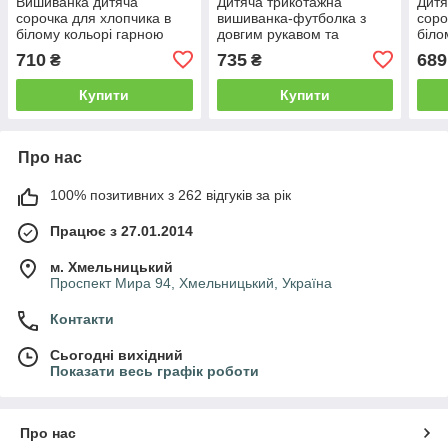
Вишиванка дитяча
Дитяча трикотажна
Дитя
сорочка для хлопчика в
вишиванка-футболка з
соро
білому кольорі гарною
довгим рукавом та
біло
вишивкою гладь. Розмір
квітковим орнаментом
ориг
710
735
689
₴
₴
146
розміри 128-146
Розм
Купити
Купити
Про нас
100% позитивних з 262 відгуків за рік
Працює з 27.01.2014
м. Хмельницький
Проспект Мира 94, Хмельницький, Україна
Контакти
Сьогодні вихідний
Показати весь графік роботи
Про нас