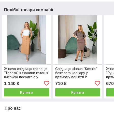
Подібні товари компанії
Жіноча спідниця трапеція
Спідниця жіноча "Ксенія"
Жіно
"Тереза" з тканини котон з
бежевого кольору у
"Рун
високою посадкою у
прямому пошитті із
прям
бежевому кольорі розміри
середньою посадкою
висо
1 140
710
670
₴
₴
від 44 до 54
розміри від 44 по 54
розм
Купити
Купити
Про нас