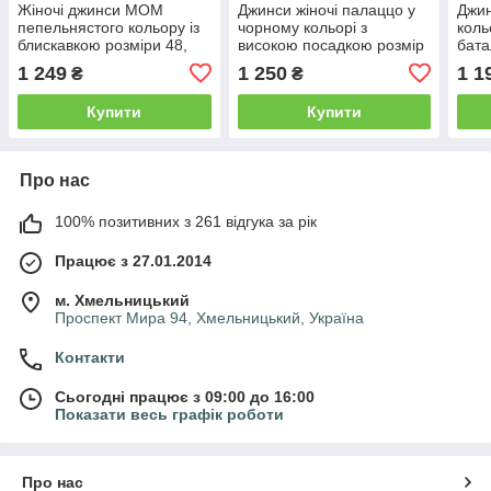
Жіночі джинси МОМ
Джинси жіночі палаццо у
Джин
пепельнястого кольору із
чорному кольорі з
коль
блискавкою розміри 48,
високою посадкою розмір
бата
50, 52, 54, 56.
25, 29-32
1 249
1 250
1 1
₴
₴
Купити
Купити
Про нас
100% позитивних з 261 відгука за рік
Працює з 27.01.2014
м. Хмельницький
Проспект Мира 94, Хмельницький, Україна
Контакти
Сьогодні працює з 09:00 до 16:00
Показати весь графік роботи
Про нас