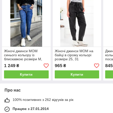
Жіночі джинси МОМ
Жіночі джинси МОМ на
Джин
синього кольору із
байці в сірому кольорі
коль
блискавкою розміри M,
розміри 25, 31
поса
3XL
розм
1 249
965
845
₴
₴
Купити
Купити
Про нас
100% позитивних з 262 відгуків за рік
Працює з 27.01.2014