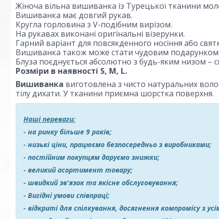
Жіноча вільна вишиванка із Турецької тканини мол
Вишиванка має довгий рукав.
Кругла горловина з V-подібним вирізом.
На рукавах виконані оригінальні візерунки.
Гарний варіант для повсякденного носіння або свят
Вишиванка також може стати чудовим подарунком д
Блуза поєднується абсолютно з будь-яким низом – 
Розміри в наявності S, M, L
.
Вишиванка
виготовлена з чисто натуральних волок
тілу дихати. У тканини приємна шорстка поверхня.
Наші переваги:
- на ринку більше 9 років;
- низькі ціни, працюємо безпосередньо з виробниками;
- постійним покупцям даруємо знижки;
- великий асортимент товару;
- швидкий зв'язок та якісне обслуговування;
- Вигідні умови співпраці;
- відкриті для спілкування, досягнення компромісу з ус