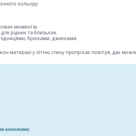
очного кольору.
кових моментів.
ля рідних та близьких.
спідницями, брюками, джинсами.
он матеріал у літню спеку пропускає повітря, дає можл
іма клієнтами;