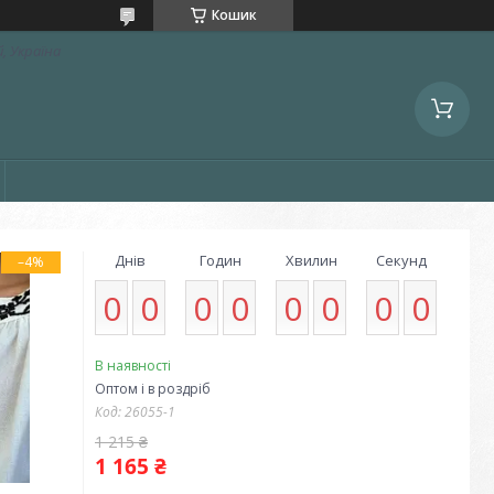
Кошик
, Україна
Днів
Годин
Хвилин
Секунд
–4%
0
0
0
0
0
0
0
0
В наявності
Оптом і в роздріб
Код:
26055-1
1 215 ₴
1 165 ₴