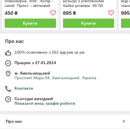
повномірна "Аля". Колір -
кольорі з утепленням
міді
синій. Принт – квітковий.
байка розміри 46-50
ткан
Розміри від 50 до 64
розр
450
895
995
₴
₴
32-4
Купити
Купити
Про нас
100% позитивних з 262 відгуків за рік
Працює з 27.01.2014
м. Хмельницький
Проспект Мира 94, Хмельницький, Україна
Контакти
Сьогодні вихідний
Показати весь графік роботи
Про нас