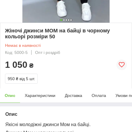
Жіночі джинси МОМ на байці в чорному
кольорі розміри 50
Немає в наявності
Код: 5000-5
Опт і роздріб
1 050
₴
950 ₴
від 5 шт.
Опис
Характеристики
Доставка
Оплата
Умови п
Опис
Якісні молодіжні джинси Мом на байці.