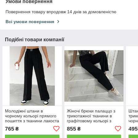
Умови повернення
Повернення товару впродовж 14 днів за домовленістю
Всі умови повернення
Подібні товари компанії
Молодіжні штани в
Жіночі брюки палаццо з
Штан
чорному кольорі прямого
трикотажної тканини в
трик
пошиття з тканини лакоста
графітовому кольорі з
чорн
L
широким поясом розміри
765
855
495
₴
₴
від 46 до 54