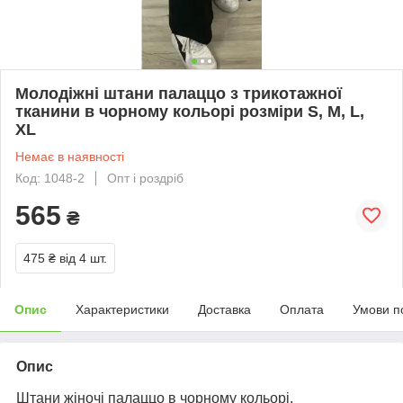
Молодіжні штани палаццо з трикотажної
тканини в чорному кольорі розміри S, M, L,
XL
Немає в наявності
Код: 1048-2
Опт і роздріб
565
₴
475 ₴
від 4 шт.
Опис
Характеристики
Доставка
Оплата
Умови п
Опис
Штани жіночі палаццо в чорному кольорі.