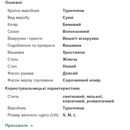
Основні
Країна виробник
Туреччина
Вид виробу
Сукні
Колір
Бежевий
Сезон
Всесезонний
Візерунки і принти
Вишиті візерунки
Оздоблення та прикраси
Вишивка
Вишивка
Хрестиком
Стать
Жіноча
Стан
Новий
Фасон рукава
Довгий
Фасон вирізу горловини
Сорочковий комір
Користувальницькі характеристики
Стиль
святковий, міської,
класичний, романтичний
Виробник
Туреччина
Розмір жіночого одягу (UA)
S, M, L
Приховати