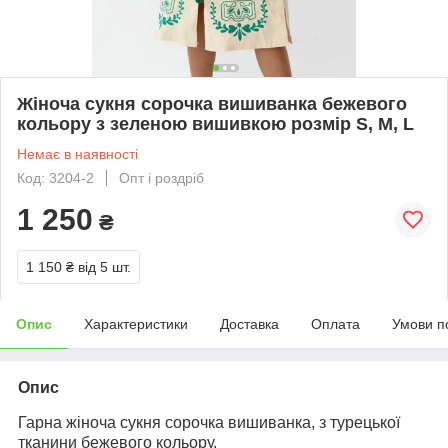
Жіноча сукня сорочка вишиванка бежевого
кольору з зеленою вишивкою розмір S, M, L
Немає в наявності
Код: 3204-2
Опт і роздріб
1 250
₴
1 150 ₴
від 5 шт.
Опис
Характеристики
Доставка
Оплата
Умови п
Опис
Гарна жіноча сукня сорочка вишиванка, з турецької
тканини бежевого кольору.