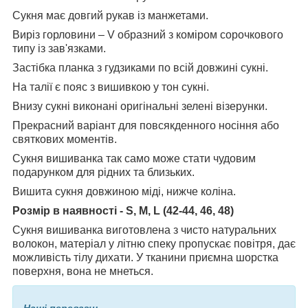
Сукня має довгий рукав із манжетами.
Виріз горловини – V образний з коміром сорочкового
типу із зав'язками.
Застібка планка з гудзиками по всій довжині сукні.
На талії є пояс з вишивкою у тон сукні.
Внизу сукні виконані оригінальні зелені візерунки.
Прекрасний варіант для повсякденного носіння або
святкових моментів.
Сукня вишиванка так само може стати чудовим
подарунком для рідних та близьких.
Вишита сукня довжиною міді, нижче коліна.
Розмір в наявності - S, M, L (42-44, 46, 48)
Сукня вишиванка виготовлена ​​з чисто натуральних
волокон, матеріал у літню спеку пропускає повітря, дає
можливість тілу дихати. У тканини приємна шорстка
поверхня, вона не мнеться.
Наші переваги: