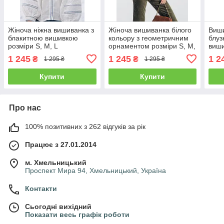
Жіноча ніжна вишиванка з
Жіноча вишиванка білого
Виши
блакитною вишивкою
кольору з геометричним
блуз
розміри S, M, L
орнаментом розміри S, M,
виши
L
розм
1 245
1 245
1 2
₴
₴
1 295 ₴
1 295 ₴
Купити
Купити
Про нас
100% позитивних з 262 відгуків за рік
Працює з 27.01.2014
м. Хмельницький
Проспект Мира 94, Хмельницький, Україна
Контакти
Сьогодні вихідний
Показати весь графік роботи