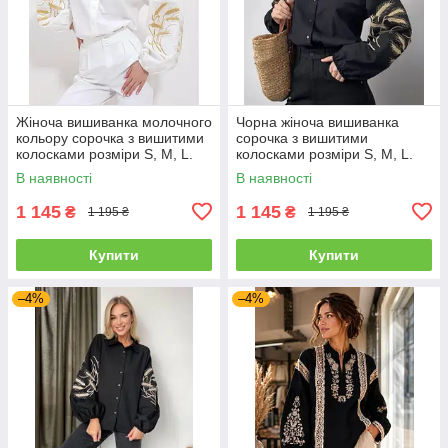
Жіноча вишиванка молочного
Чорна жіноча вишиванка
кольору сорочка з вишитими
сорочка з вишитими
колосками розміри S, М, L.
колосками розміри S, M, L.
В наявності
В наявності
1 145
1 145
₴
₴
1 195 ₴
1 195 ₴
Купити
Купити
–4%
–4%