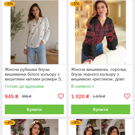
–5%
–5%
Жіноча рубашка блуза-
Жіноча вишиванка, сорочка,
вишиванка білого кольору з
блуза чорного кольору з
вишитими квітами розміри S,
вишивкою хрестиком, довгі
M
рукави розміри S, M, L
Готово до відправки
В наявності
945
1 020
₴
₴
995 ₴
1 070 ₴
Купити
Купити
–4%
–4%