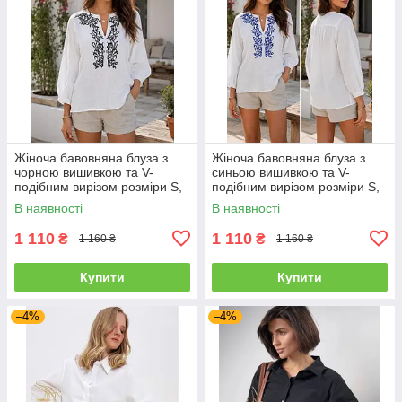
Жіноча бавовняна блуза з
Жіноча бавовняна блуза з
чорною вишивкою та V-
синьою вишивкою та V-
подібним вирізом розміри S,
подібним вирізом розміри S,
M, L
M, L
В наявності
В наявності
1 110
1 110
₴
₴
1 160 ₴
1 160 ₴
Купити
Купити
–4%
–4%