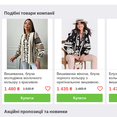
Подібні товари компанії
Вишиванка, блуза
Вишиванка жіноча, блуза
Блуз
молодіжна молочного
чорного кольору з
коль
кольору з красивою
оригінальною вишивкою.
виш
вишивкою розміри S, M, L
розм
1 480
1 435
1 4
₴
₴
1 530 ₴
1 485 ₴
Купити
Купити
Акційні пропозиції та новинки