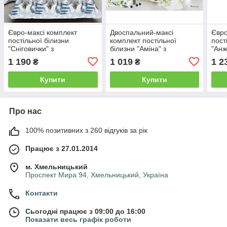
Євро-максі комплект
Двоспальний-максі
Євро
постільної білизни
комплект постільної
пост
"Сніговички" з
білизни "Аміна" з
"Анж
простирадлом 220/250
простирадлом 220/250
прос
1 190
1 019
1 2
₴
₴
Купити
Купити
Про нас
100% позитивних з 260 відгуків за рік
Працює з 27.01.2014
м. Хмельницький
Проспект Мира 94, Хмельницький, Україна
Контакти
Сьогодні працює з 09:00 до 16:00
Показати весь графік роботи