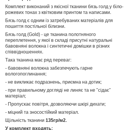
Комплект виконаний з якісної тканини бязь голд у біло-
рожевих тонах з квітковим принтом та написами.
Бязь голд є одним із затребуваних матеріалів для
пошиття постільної білизни.
Бязь голд (Gold) - це тканина полотняного
переплетення, у якої в складі присутні натуральні
бавовняні волокна і синтетичні домішки в різних
співвідношеннях.
Така тканина має ряд переваг:
- бавовняні волокна забезпечують гарне
вологопоглинання;
- не викликає подразнень, приємна на дотик;
- при правильному догляді не линяє та не "сідає"
матеріал;
- Пропускає повітря, дозволяючи шкірі дихати;
- міцний та зносостійкий матеріал.
Щільність тканини
135гр/м2.
У комплект входять: