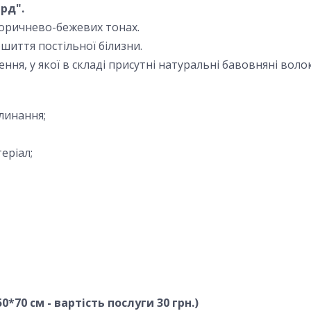
рд".
коричнево-бежевих тонах.
ошиття постільної білизни.
ння, у якої в складі присутні натуральні бавовняні волок
линання;
еріал;
70 см - вартість послуги 30 грн.)