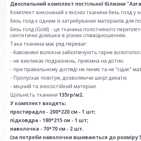
Двоспальний комплект постільної білизни "Азга
Комплект виконаний з якісної тканини бязь голд у 
Бязь голд є одним із затребуваних матеріалів для п
Бязь голд (Gold) - це тканина полотняного переплете
синтетичні домішки в різних співвідношеннях.
Така тканина має ряд переваг:
- бавовняні волокна забезпечують гарне вологопог
- не викликає подразнень, приємна на дотик;
- при правильному догляді не линяє та не "сідає" мат
- Пропускає повітря, дозволяючи шкірі дихати;
- міцний та зносостійкий матеріал.
Щільність тканини
135гр/м2.
У комплект входять:
простирадло - 200*220 см - 1 шт;
підковдра - 180*215 см - 1 шт;
наволочка - 70*70 см - 2 шт.
(за потреби наволочки вшиваються до розміру 50*