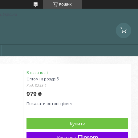
Кошик
, Україна
В наявності
Оптом і в роздріб
Код:
8253-1
979 ₴
Показати оптові ціни
Купити
Купити з