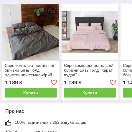
Євро комплект постільної
Євро комплект постільної
Євро
білизни Бязь Голд
білизни Бязь Голд "Карат
біли
однотонний темно-сірий
пудра"
блак
1 189
1 189
1 1
₴
₴
Купити
Купити
Про нас
100% позитивних з 262 відгуків за рік