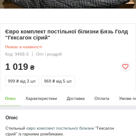
Євро комплект постільної білизни Бязь Голд
"Гексагон сірий"
Немає в наявності
Код: 9458-3
Опт і роздріб
1 019
₴
999 ₴
від 3 шт.
969 ₴
від 5 шт.
Опис
Характеристики
Доставка
Оплата
Умови п
Опис
Стильный
євро комплект постельної білизни
"Гексагон
сірий" із гарними ромбиками.