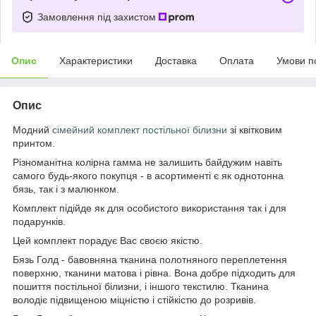
Замовлення під захистом
Опис
Характеристики
Доставка
Оплата
Умови п
Опис
Модний
сімейний
комплект постільної білизни
зі квітковим
принтом.
Різноманітна колірна гамма не залишить байдужим навіть
самого будь-якого покупця - в асортименті є як однотонна
бязь, так і з малюнком.
Комплект підійде як для особистого використання так і для
подарунків.
Цей комплект порадує Вас своєю якістю.
Бязь Голд - бавовняна тканина полотняного переплетення
поверхню, тканини матова і рівна. Вона добре підходить для
пошиття постільної білизни, і іншого текстилю. Тканина
володіє підвищеною міцністю і стійкістю до розривів.