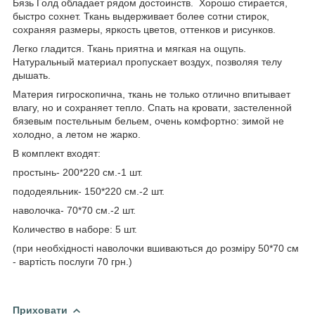
Бязь Голд обладает рядом достоинств. Хорошо стирается,
быстро сохнет. Ткань выдерживает более сотни стирок,
сохраняя размеры, яркость цветов, оттенков и рисунков.
Легко гладится. Ткань приятна и мягкая на ощупь.
Натуральный материал пропускает воздух, позволяя телу
дышать.
Материя гигроскопична, ткань не только отлично впитывает
влагу, но и сохраняет тепло. Спать на кровати, застеленной
бязевым постельным бельем, очень комфортно: зимой не
холодно, а летом не жарко.
В комплект входят:
простынь- 200*220 см.-1 шт.
пододеяльник- 150*220 см.-2 шт.
наволочка- 70*70 см.-2 шт.
Количество в наборе: 5 шт.
(при необхідності наволочки вшиваються до розміру 50*70 см
- вартість послуги 70 грн.)
Приховати