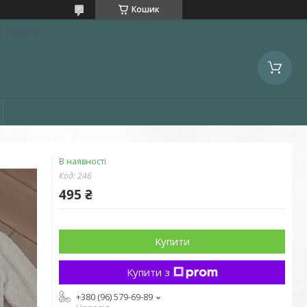
Кошик
, Україна
В наявності
Код:
246
495 ₴
Купити
Купити з
+380 (96) 579-69-89