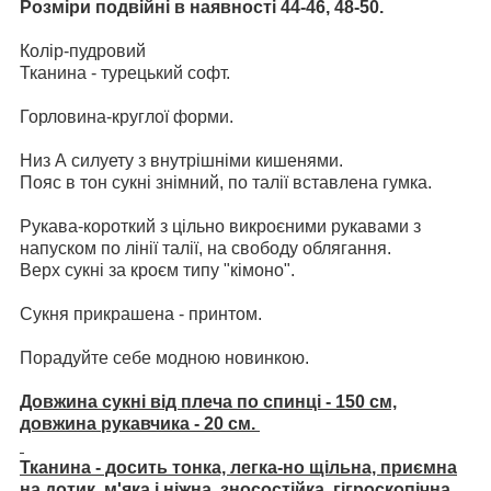
Розміри подвійні в наявності 44-46, 48-50.
Колір-пудровий
Тканина - турецький софт.
Горловина-круглої форми.
Низ А силуету з внутрішніми кишенями.
Пояс в тон сукні знімний, по талії вставлена ​​гумка.
Рукава-короткий з цільно викроєними рукавами з
напуском по лінії талії, на свободу облягання.
Верх сукні за кроєм типу "кімоно".
Сукня прикрашена - принтом.
Порадуйте себе модною новинкою.
Довжина сукні від плеча по спинці - 150 см,
довжина рукавчика - 20 см.
Тканина - досить тонка, легка-но щільна, приємна
на дотик, м'яка і ніжна, зносостійка, гігроскопічна