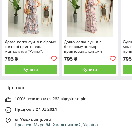
Довга легка сукня в сірому
Довга легка сукня в
Сукн
кольорі принтована
бежевому кольорі
моло
магноліями "Аліна".
принтована квітами
прин
Розміри 48-50.
"Аліна". Розміри від 44 до
"Алі
795
795
795
₴
₴
58
58
Купити
Купити
Про нас
100% позитивних з 262 відгуків за рік
Працює з 27.01.2014
м. Хмельницький
Проспект Мира 94, Хмельницький, Україна