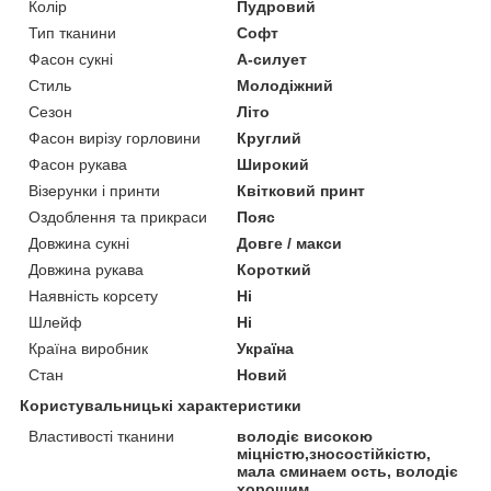
Колір
Пудровий
Тип тканини
Софт
Фасон сукні
А-силует
Стиль
Молодіжний
Сезон
Літо
Фасон вирізу горловини
Круглий
Фасон рукава
Широкий
Візерунки і принти
Квітковий принт
Оздоблення та прикраси
Пояс
Довжина сукні
Довге / макси
Довжина рукава
Короткий
Наявність корсету
Ні
Шлейф
Ні
Країна виробник
Україна
Стан
Новий
Користувальницькі характеристики
Властивості тканини
володіє високою
міцністю,зносостійкістю,
мала сминаем ость, володіє
хорошим