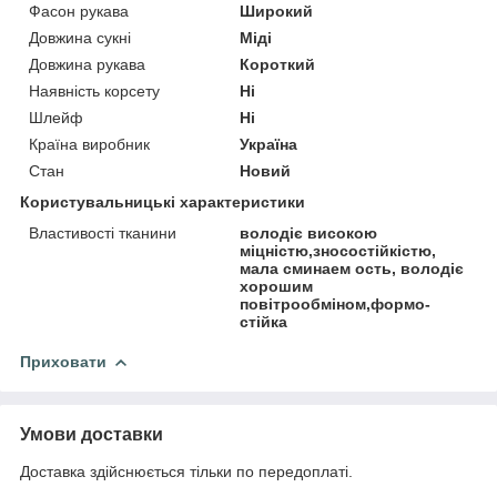
Фасон рукава
Широкий
Довжина сукні
Міді
Довжина рукава
Короткий
Наявність корсету
Ні
Шлейф
Ні
Країна виробник
Україна
Стан
Новий
Користувальницькі характеристики
Властивості тканини
володіє високою
міцністю,зносостійкістю,
мала сминаем ость, володіє
хорошим
повітрообміном,формо-
стійка
Приховати
Умови доставки
Доставка здійснюється тільки по передоплаті.