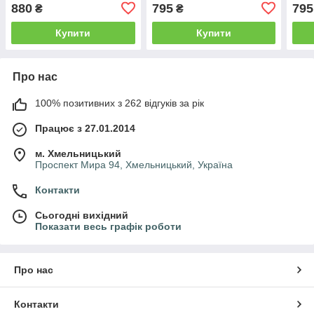
розміри 48-50, 52-54.
Розміри 48-50.
"Алі
880
795
795
₴
₴
58
Купити
Купити
Про нас
100% позитивних з 262 відгуків за рік
Працює з 27.01.2014
м. Хмельницький
Проспект Мира 94, Хмельницький, Україна
Контакти
Сьогодні вихідний
Показати весь графік роботи
Про нас
Контакти