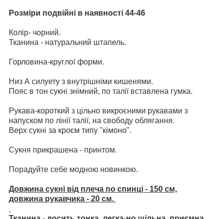
Розміри подвійні в наявності 44-46
Колір- чорний.
Тканина - натуральний штапель.
Горловина-круглої форми.
Низ А силуету з внутрішніми кишенями.
Пояс в тон сукні знімний, по талії вставлена ​​гумка.
Рукава-короткий з цільно викроєними рукавами з
напуском по лінії талії, на свободу облягання.
Верх сукні за кроєм типу "кімоно".
Сукня прикрашена - принтом.
Порадуйте себе модною новинкою.
Довжина сукні від плеча по спинці - 150 см,
довжина рукавчика - 20 см.
Тканина - досить тонка, легка-но щільна, приємна