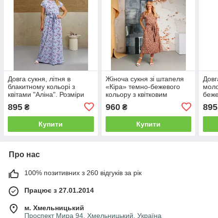
Довга сукня, літня в
Жіноча сукня зі штапеля
Довг
блакитному кольорі з
«Кіра» темно-бежевого
моло
квітами "Аліна". Розміри
кольору з квітковим
беже
від 44 до 58
принтом розміри від 44 по
Розм
895
960
895
₴
₴
58
Купити
Купити
Про нас
100% позитивних з 260 відгуків за рік
Працює з 27.01.2014
м. Хмельницький
Проспект Мира 94, Хмельницький, Україна