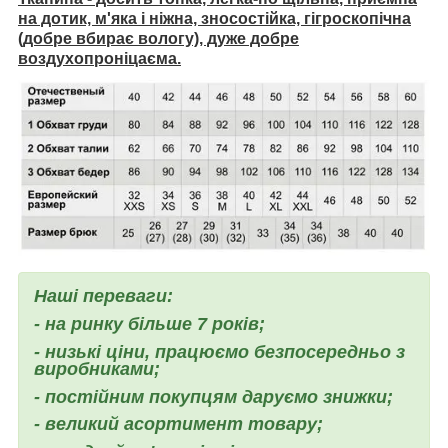
на дотик, м'яка і ніжна, зносостійка, гігроскопічна
(добре вбирає вологу), дуже добре
воздухопроніцаєма.
Наші переваги:
- на ринку більше 7 років;
- низькі ціни, працюємо безпосередньо з
виробниками;
- постійним покупцям даруємо знижки;
- великий асортимент товару;