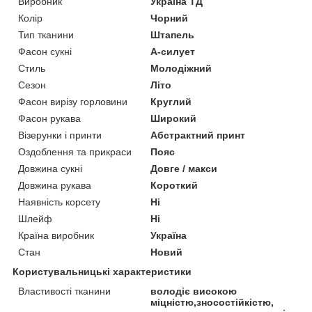
Виробник
Україна ТД
Колір
Чорний
Тип тканини
Штапель
Фасон сукні
А-силует
Стиль
Молодіжний
Сезон
Літо
Фасон вирізу горловини
Круглий
Фасон рукава
Широкий
Візерунки і принти
Абстрактний принт
Оздоблення та прикраси
Пояс
Довжина сукні
Довге / макси
Довжина рукава
Короткий
Наявність корсету
Ні
Шлейф
Ні
Країна виробник
Україна
Стан
Новий
Користувальницькі характеристики
Властивості тканини
володіє високою
міцністю,зносостійкістю,