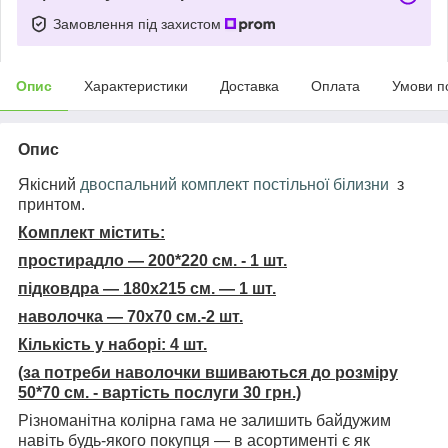
Замовлення під захистом
Опис
Характеристики
Доставка
Оплата
Умови п
Опис
Якісний
двоспальний комплект постільної білизни
з
принтом.
Комплект містить:
простирадло — 200*220 см. - 1 шт.
підковдра — 180х215 см. — 1 шт.
наволочка — 70х70 см.-2 шт.
Кількість у наборі: 4 шт.
(за потреби наволочки вшиваються до розміру
50*70 см. - вартість послуги 30 грн.)
Різноманітна колірна гама не залишить байдужим
навіть будь-якого покупця — в асортименті є як