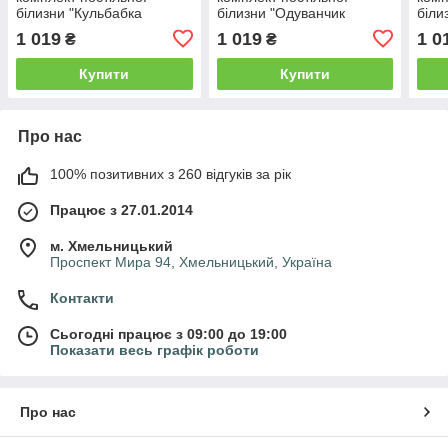
білизни "Кульбабка
білизни "Одуванчик
біли
полоска" простирадло
ромбік" з простирадлом
прос
1 019
1 019
1 0
₴
₴
220*250
220/250
Купити
Купити
Про нас
100% позитивних з 260 відгуків за рік
Працює з 27.01.2014
м. Хмельницький
Проспект Мира 94, Хмельницький, Україна
Контакти
Сьогодні працює з 09:00 до 19:00
Показати весь графік роботи
Про нас